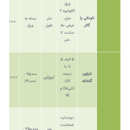
ورق
گالوانیزه
۲
ناودانی یا
میل،
متر
بسته به
⭐️⭐️⭐️⭐️
گاتر
عرض
۵۰
طول
ورق
سانت،
۷
خم
۵
لایه،
۵
تا
۱۰
نایلون
درصد
۹۵,۰۰۰ -
کیلوگرم
⭐️⭐️⭐️⭐️⭐️
گلخانه
UV
،
۱۳۰,۰۰۰
آنتی‌فکا و
IR
دوجداره،
ضخامت
متر
۳۵۰,۰۰۰ -