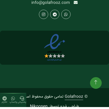
info@golafrooz.com
©
Golafrooz
تمامی حقوق محفوظ است.
پشتیبانی
واتساپ
تلگرام
طراحی شده توسط:
Nikoosen