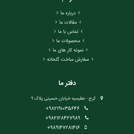
درباره ما
مقالات ما
تماس با ما
محصولات ما
نمونه کار های ما
سفارش ساخت گلخانه
دفتر ما
کرج - عظیمیه خیابان حسینی پلاک ۹
982191035646+
982128427989+
989147281416+