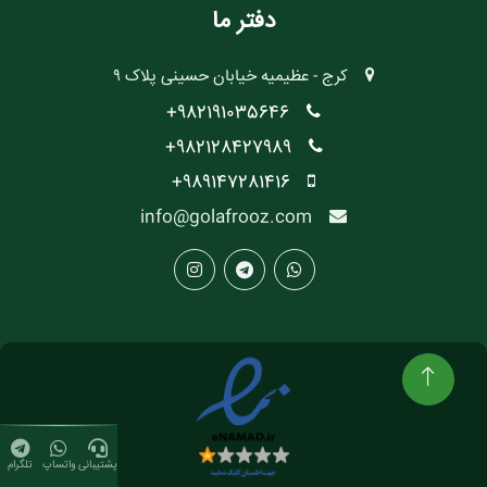
دفتر ما
کرج - عظیمیه خیابان حسینی پلاک ۹
982191035646+
982128427989+
989147281416+
info@golafrooz.com
پشتیبانی
واتساپ
تلگرام