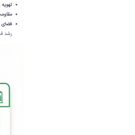
تهویه ع
مقاومت 
فضای 
رشد قد