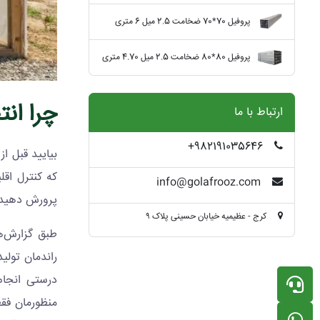
پروفیل 70*70 ضخامت 2.5 میل 6 متری
پروفیل 80*80 ضخامت 2.5 میل 4.70 متری
چرا ان
ارتباط با ما
982191035646+
بیایید قبل ا
که کنترل اقل
info@golafrooz.com
پرورش دهید. 
کرج - عظیمیه خیابان حسینی پلاک ۹
طبق گزارش‌ها
درستی انجام
منظورمان فقط