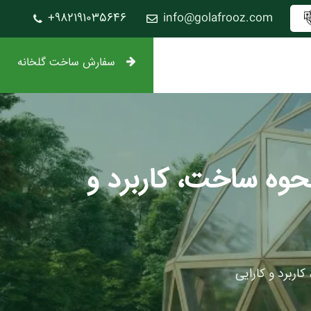
982191035646+
info@golafrooz.com
سفارش ساخت گلخانه
ع سازه گلخانه ایرانی و خارجی 1405 + نحوه ساخت، کاربرد و