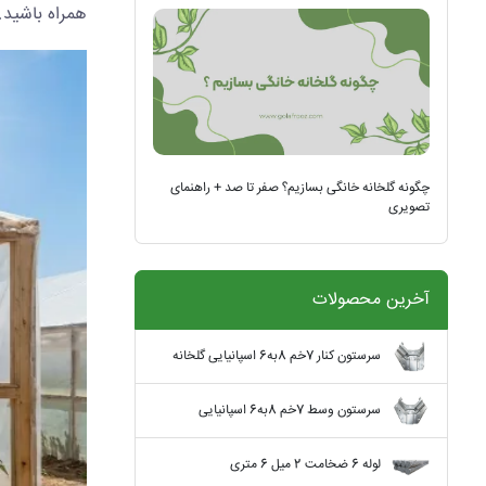
همراه باشید.
چگونه گلخانه خانگی بسازیم؟ صفر تا صد + راهنمای
تصویری
آخرین محصولات
سرستون کنار 7خم 8به6 اسپانیایی گلخانه
سرستون وسط 7خم 8به6 اسپانیایی
لوله 6 ضخامت 2 میل 6 متری